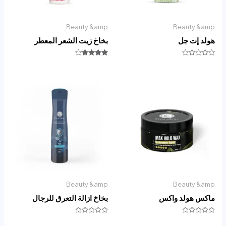
Beauty &amp
Beauty &amp
هولد إت جل
بخاخ زيت الشعر المعطر
تم
تم التقييم
التقييم
4.00
0
من 5
من
5
Beauty &amp
Beauty &amp
ماكس هولد واكس
بخاخ ازالة التعرق للرجال
تم
تم
التقييم
التقييم