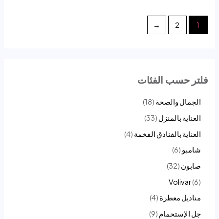
0
0
من
من
5
5
←
2
1
فلتر حسب الفئات
الجمال والصحة
18
العناية بالمنزل
33
العناية بالفنادق الفخمة
4
شامبو
6
صابون
32
Volivar
6
مناديل معطرة
4
جل الإستحمام
9