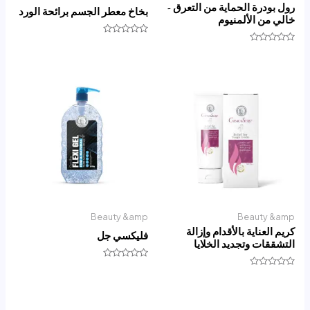
رول بودرة الحماية من التعرق -
بخاخ معطر الجسم برائحة الورد
خالي من الألمنيوم
تم
تم
التقييم
التقييم
0
0
من
من
5
5
Beauty &amp
Beauty &amp
كريم العناية بالأقدام وإزالة
فليكسي جل
التشققات وتجديد الخلايا
تم
تم
التقييم
التقييم
0
0
من
من
5
5