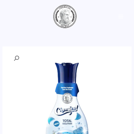
خطي
القائمة
لى
لمحتوى