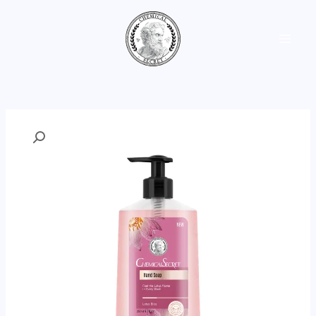
خطي
القائمة
لى
لمحتوى